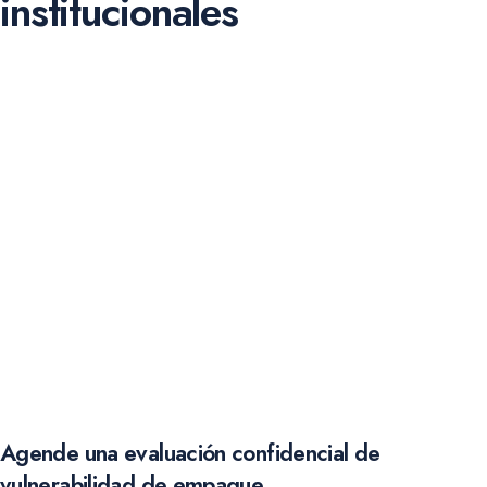
institucionales
La experiencia desarrollada en soluciones de autenticación y
protección de productos farmacéuticos en Latinoamérica ha
permitido participar en proyectos orientados a fortalecer la
seguridad, trazabilidad y validación de empaques sensibles,
incluyendo desarrollos holográficos implementados en Ecuador
mediante tecnologías de autenticación visual de cuarta
generación.
Holographic SAS Colombia pone esta experiencia al servicio de
laboratorios, distribuidores y empresas farmacéuticas que
buscan fortalecer la protección de sus productos, reducir
riesgos de falsificación y reforzar la confianza del consumidor
mediante soluciones de seguridad visibles y verificables.
Agende una evaluación confidencial de
vulnerabilidad de empaque.