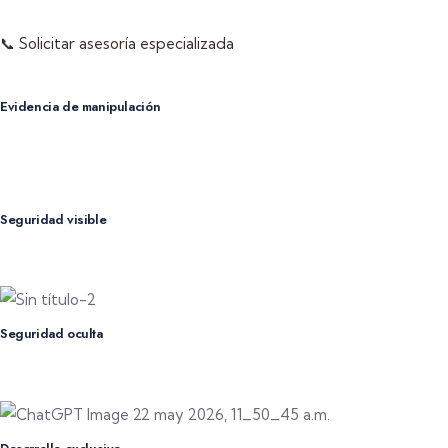
autenticidad y generar confianza inmediata en el consumidor.
📞 Solicitar asesoría especializada
Evidencia de manipulación
Etiquetas diseñadas para dejar evidencia visible ante intentos
de apertura o reutilización.
Seguridad visible
Efectos ópticos y elementos visuales que permiten validar
autenticidad rápidamente
Seguridad oculta
Nanoestructuras, micro textos y elementos avanzados
complejos de replicar.